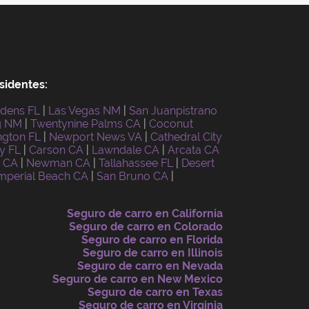
sidentes:
dens FL
|
Las Vegas NM
|
San Juanpistrano
g NM
|
Twentynine Palms CA
|
Coconut
ngton FL
|
Newport News VA
|
Cathedral City
y FL
|
Carson CA
|
Lawndale CA
|
Arcata CA
e CA
|
Newman CA
|
Tallahassee FL
|
Desert
mperial Beach CA
|
San Bruno CA
|
Seguro de carro en California
Seguro de carro en Colorado
Seguro de carro en Florida
Seguro de carro en Illinois
Seguro de carro en Nevada
Seguro de carro en New Mexico
Seguro de carro en Texas
Seguro de carro en Virginia