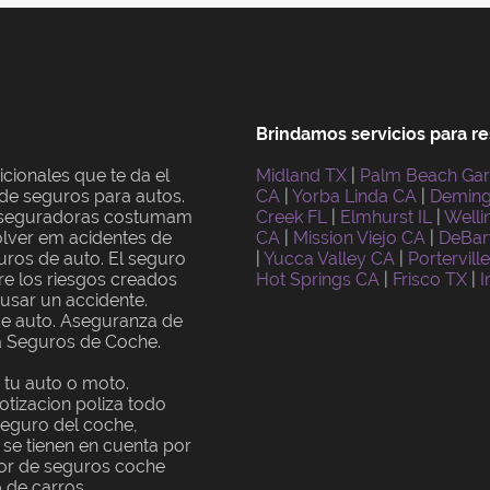
Brindamos servicios para re
cionales que te da el
Midland TX
|
Palm Beach Gar
 de seguros para autos.
CA
|
Yorba Linda CA
|
Demin
as seguradoras costumam
Creek FL
|
Elmhurst IL
|
Welli
lver em acidentes de
CA
|
Mission Viejo CA
|
DeBar
uros de auto. El seguro
|
Yucca Valley CA
|
Portervill
re los riesgos creados
Hot Springs CA
|
Frisco TX
|
I
usar un accidente.
de auto. Aseguranza de
a Seguros de Coche.
 tu auto o moto.
tizacion poliza todo
 seguro del coche,
 se tienen en cuenta por
dor de seguros coche
o de carros.