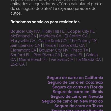
entidades aseguradoras. ¿Cómo calcular el precio
de su seguro de auto? La caja aseguradora de
autos.
Brindamos servicios para residentes:
Boulder City NV
|
Holly Hill FL
|
Cooper City FL
|
McFarland CA
|
Manteca CA
|
El Cerrito CA
|
Marysville CA
|
Castle Rock CO
|
The Colony TX
|
San Leandro CA
|
Florida
|
Escondido CA
|
Claremont CA
|
Boulder City NV
|
Frisco TX
|
Sanford FL
|
Pico Rivera CA
|
Apopka FL
|
Goleta
CA
|
Miami Beach FL
|
Vacaville CA
|
La Mirada CA
|
Lodi CA
|
Seguro de carro en California
Seguro de carro en Colorado
Seguro de carro en Florida
Seguro de carro en Illinois
Seguro de carro en Nevada
Seguro de carro en New Mexico
Seguro de carro en Texas
Seguro de carro en Virginia