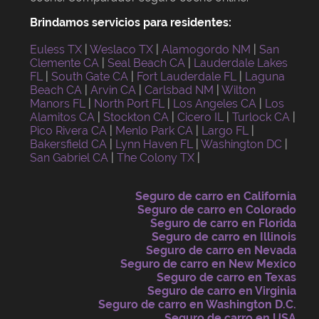
Brindamos servicios para residentes:
Euless TX
|
Weslaco TX
|
Alamogordo NM
|
San
Clemente CA
|
Seal Beach CA
|
Lauderdale Lakes
FL
|
South Gate CA
|
Fort Lauderdale FL
|
Laguna
Beach CA
|
Arvin CA
|
Carlsbad NM
|
Wilton
Manors FL
|
North Port FL
|
Los Angeles CA
|
Los
Alamitos CA
|
Stockton CA
|
Cicero IL
|
Turlock CA
|
Pico Rivera CA
|
Menlo Park CA
|
Largo FL
|
Bakersfield CA
|
Lynn Haven FL
|
Washington DC
|
San Gabriel CA
|
The Colony TX
|
Seguro de carro en California
Seguro de carro en Colorado
Seguro de carro en Florida
Seguro de carro en Illinois
Seguro de carro en Nevada
Seguro de carro en New Mexico
Seguro de carro en Texas
Seguro de carro en Virginia
Seguro de carro en Washington D.C.
Seguro de carro en USA