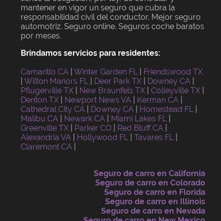
mantener en vigor un seguro que cubra la
responsabilidad civil del conductor. Mejor seguro
automotriz. Seguro online. Seguros coche baratos
por meses.
Brindamos servicios para residentes:
Camarillo CA
|
Winter Garden FL
|
Friendswood TX
|
Wilton Manors FL
|
Deer Park TX
|
Downey CA
|
Pflugerville TX
|
New Braunfels TX
|
Colleyville TX
|
Denton TX
|
Newport News VA
|
Kerman CA
|
Cathedral City CA
|
Downey CA
|
Homestead FL
|
Malibu CA
|
Newark CA
|
Miami Lakes FL
|
Greenville TX
|
Parker CO
|
Red Bluff CA
|
Alexandria VA
|
Hollywood FL
|
Tavares FL
|
Claremont CA
|
Seguro de carro en California
Seguro de carro en Colorado
Seguro de carro en Florida
Seguro de carro en Illinois
Seguro de carro en Nevada
Seguro de carro en New Mexico