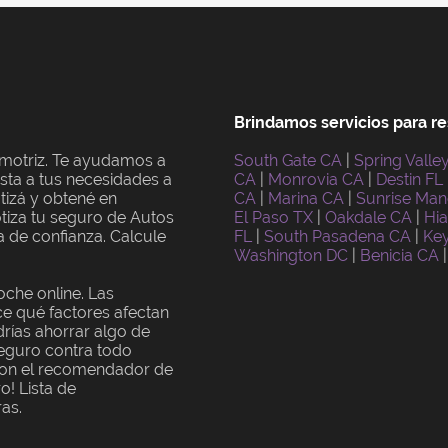
Brindamos servicios para re
omotriz. Te ayudamos a
South Gate CA
|
Spring Valle
sta a tus necesidades a
CA
|
Monrovia CA
|
Destin FL
otizá y obtené en
CA
|
Marina CA
|
Sunrise Man
tiza tu seguro de Autos
El Paso TX
|
Oakdale CA
|
Hia
a de confianza. Calcule
FL
|
South Pasadena CA
|
Key
Washington DC
|
Benicia CA
|
che online. Las
e qué factores afectan
rías ahorrar algo de
Seguro contra todo
 con el recomendador de
o! Lista de
as.