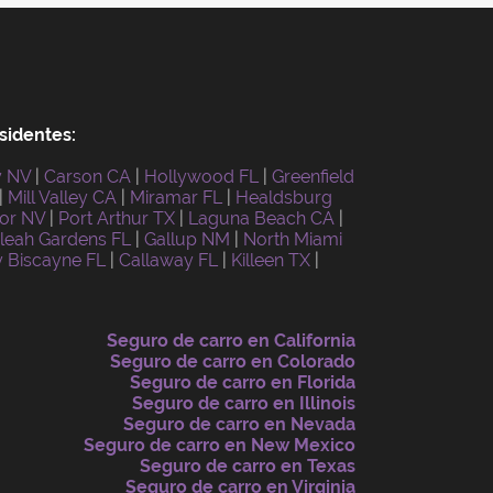
sidentes:
y NV
|
Carson CA
|
Hollywood FL
|
Greenfield
|
Mill Valley CA
|
Miramar FL
|
Healdsburg
or NV
|
Port Arthur TX
|
Laguna Beach CA
|
leah Gardens FL
|
Gallup NM
|
North Miami
 Biscayne FL
|
Callaway FL
|
Killeen TX
|
Seguro de carro en California
Seguro de carro en Colorado
Seguro de carro en Florida
Seguro de carro en Illinois
Seguro de carro en Nevada
Seguro de carro en New Mexico
Seguro de carro en Texas
Seguro de carro en Virginia