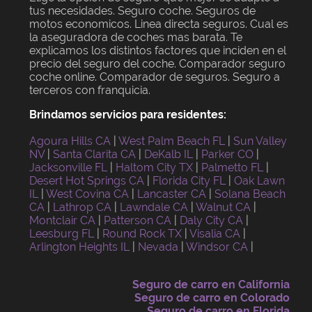
tus necesidades. Seguro coche. Seguros de
motos economicos. Linea directa seguros. Cual es
la aseguradora de coches mas barata. Te
explicamos los distintos factores que inciden en el
precio del seguro del coche. Comparador seguro
coche online. Comparador de seguros. Seguro a
terceros con franquicia.
Brindamos servicios para residentes:
Agoura Hills CA
|
West Palm Beach FL
|
Sun Valley
NV
|
Santa Clarita CA
|
DeKalb IL
|
Parker CO
|
Jacksonville FL
|
Haltom City TX
|
Palmetto FL
|
Desert Hot Springs CA
|
Florida City FL
|
Oak Lawn
IL
|
West Covina CA
|
Lancaster CA
|
Solana Beach
CA
|
Lathrop CA
|
Lawndale CA
|
Walnut CA
|
Montclair CA
|
Patterson CA
|
Daly City CA
|
Leesburg FL
|
Round Rock TX
|
Visalia CA
|
Arlington Heights IL
|
Nevada
|
Windsor CA
|
Seguro de carro en California
Seguro de carro en Colorado
Seguro de carro en Florida