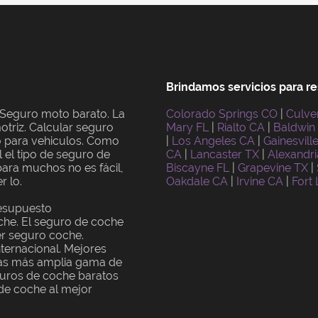
Brindamos servicios para re
 Seguro moto barato. La
Colorado Springs CO
|
Culve
triz. Calcular seguro
Mary FL
|
Rialto CA
|
Baldwin
o para vehiculos. Como
|
Los Angeles CA
|
Gainesvill
l el tipo de seguro de
CA
|
Lancaster TX
|
Alexandri
para muchos no es fácil,
Biscayne FL
|
Grapevine TX
|
r lo.
Oakdale CA
|
Irvine CA
|
Fort
resupuesto
che. El seguro de coche
er seguro coche.
ternacional. Mejores
las más amplia gama de
guros de coche baratos
de coche al mejor