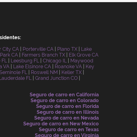
sidentes:
r City CA
|
Porterville CA
|
Plano TX
|
Lake
 Park CA
|
Farmers Branch TX
|
Elk Grove CA
e FL
|
Leesburg FL
|
Chicago IL
|
Maywood
a VA
|
Lake Elsinore CA
|
Roanoke VA
|
Key
Seminole FL
|
Roswell NM
|
Keller TX
|
 Lauderdale FL
|
Grand Junction CO
|
Seguro de carro en California
Seguro de carro en Colorado
Seguro de carro en Florida
Seguro de carro en Illinois
Seguro de carro en Nevada
Seguro de carro en New Mexico
Seguro de carro en Texas
Seguro de carro en Virginia